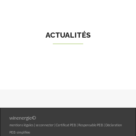
ACTUALITÉS
winenergie©
mentions légales |
se connecter
|
Certificat PEB
|
Responsable PEB
|
Déclaration
PEB simplifiée