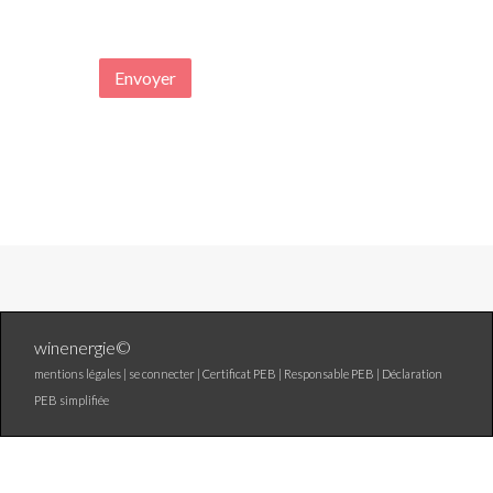
Envoyer
winenergie©
mentions légales |
se connecter
|
Certificat PEB
|
Responsable PEB
|
Déclaration
PEB simplifiée